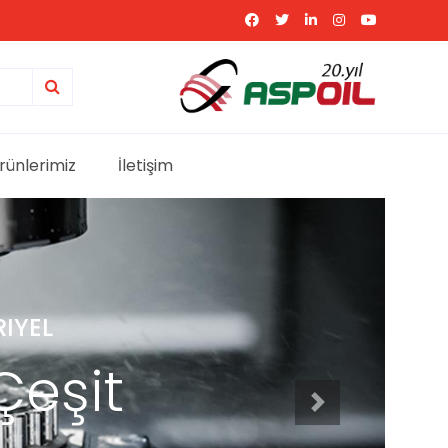
rünlerimiz
İletişim
L
şit