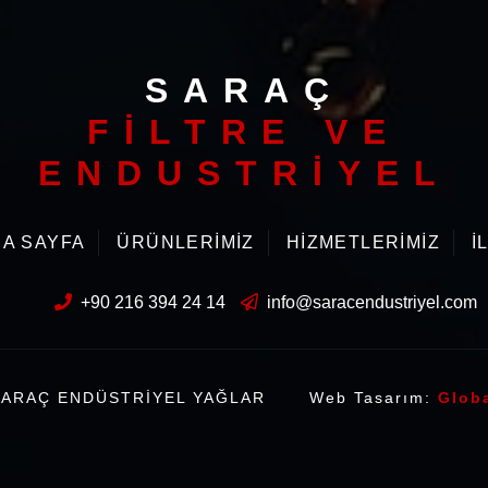
SARAÇ
FİLTRE VE
ENDUSTRİYEL
A SAYFA
ÜRÜNLERİMİZ
HİZMETLERİMİZ
İ
+90 216 394 24 14
info@saracendustriyel.com
SARAÇ ENDÜSTRİYEL YAĞLAR
Web Tasarım:
Glob