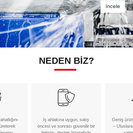
İncele
NEDEN BİZ?
ahatlığını
İş ahlakına uygun, satış
Geniş ürün
 üreterek
öncesi ve sonrası güvenilir bir
– Uluslara
imajını
iletişim, destek hizmetiyle
sahi