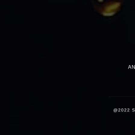
AN
@2022 