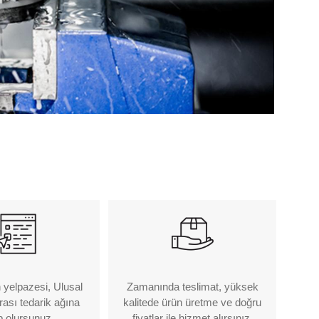
 yelpazesi, Ulusal
Zamanında teslimat, yüksek
rası tedarik ağına
kalitede ürün üretme ve doğru
p olursunuz.
fiyatlar ile hizmet alırsınız.