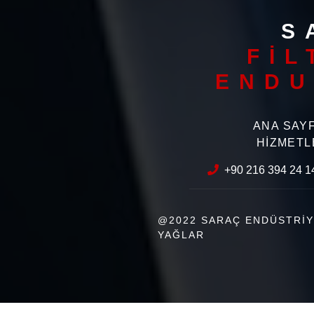
S
FİL
ENDU
ANA SAY
HİZMETL
+90 216 394 24 1
@2022 SARAÇ ENDÜSTRİY
YAĞLAR