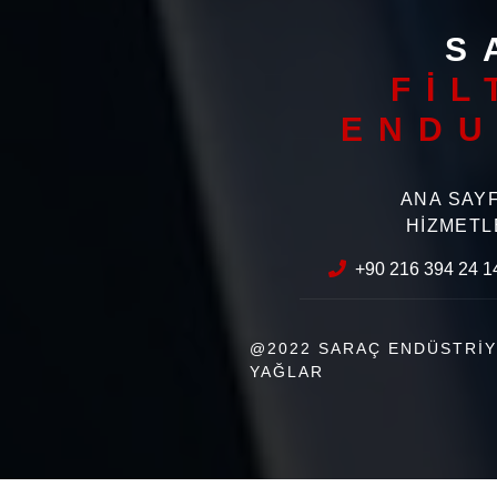
S
FİL
ENDU
ANA SAY
HİZMETL
+90 216 394 24 1
@2022 SARAÇ ENDÜSTRİY
YAĞLAR